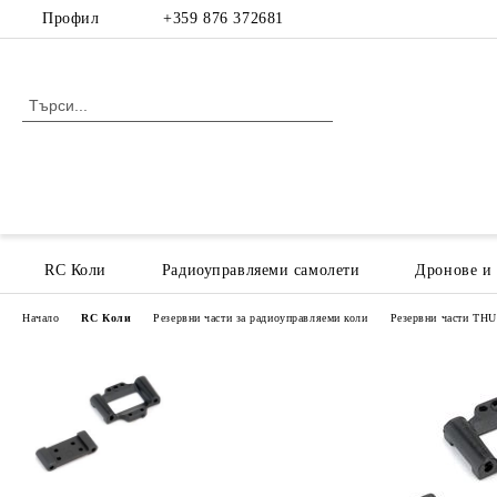
Профил
+359 876 372681
RC Коли
Радиоуправляеми самолети
Дронове и
Начало
RC Коли
Резервни части за радиоуправляеми коли
Резервни части T