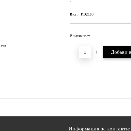
..
Вид:
PD2103
В наличност
ятел
Информация за контакти: