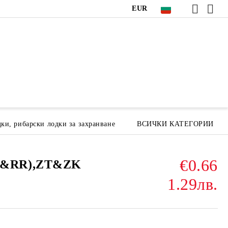
EUR
ки, рибарски лодки за захранване
ВСИЧКИ КАТЕГОРИИ
€0.66
&RR),ZT&ZK
1.29лв.