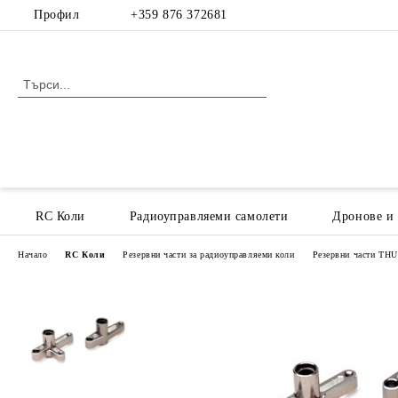
Профил
+359 876 372681
RC Коли
Радиоуправляеми самолети
Дронове и
Начало
RC Коли
Резервни части за радиоуправляеми коли
Резервни части T