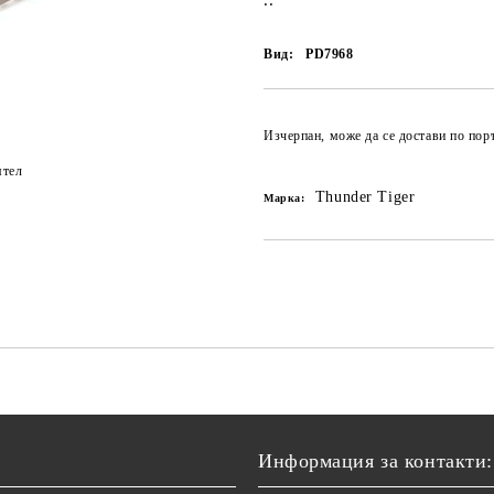
..
Вид:
PD7968
Изчерпан, може да се достави по по
ятел
Thunder Tiger
Марка:
Информация за контакти: