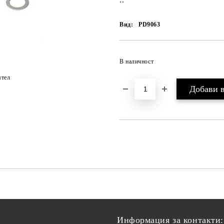
..
Вид:
PD9063
В наличност
ятел
Информация за контакти: