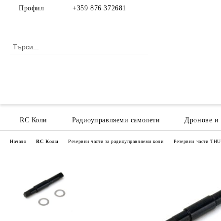
Профил
+359 876 372681
RC Коли
Радиоуправляеми самолети
Дронове и
Начало
RC Коли
Резервни части за радиоуправляеми коли
Резервни части T