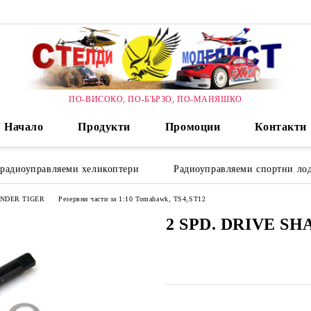
ПО-ВИСОКО, ПО-БЪРЗО, ПО-МАНЯШКО
Начало
Продукти
Промоции
Контакти
 радиоуправляеми хеликоптери
Радиоуправляеми спортни лод
HUNDER TIGER
Резервни части за 1:10 Tomahawk, TS4,ST12
2 SPD. DRIVE SH