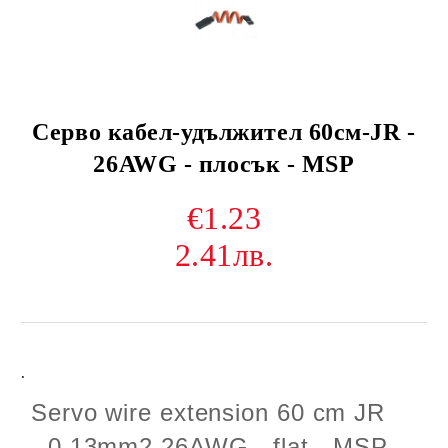
Серво кабел-удължител 60см-JR -
26AWG - плосък - MSP
€1.23
2.41лв.
.
Servo wire extension 60 cm JR
- 0,13mm2 26AWG - flat - MSP