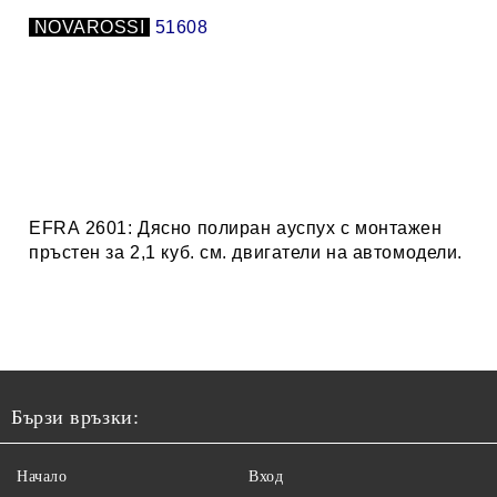
.
NOVAROSSI
.
51608
EFRA
2601
:
Дясно полиран ауспух с монтажен
пръстен за 2,1 куб. см. двигатели на автомодели.
Бързи връзки:
Начало
Вход