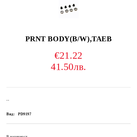
PRNT BODY(B/W),TAEB
€21.22
41.50лв.
..
Вид:
PD9197
В наличност