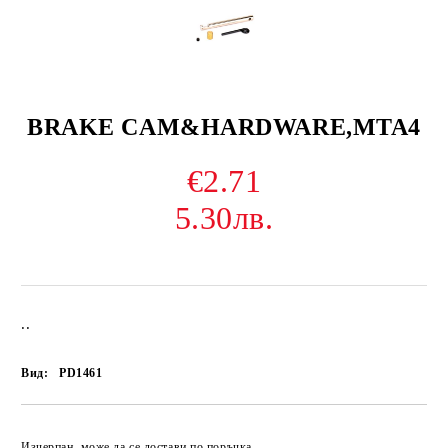
BRAKE CAM&HARDWARE,MTA4
€2.71
5.30лв.
..
Вид:
PD1461
Изчерпан, може да се достави по поръчка